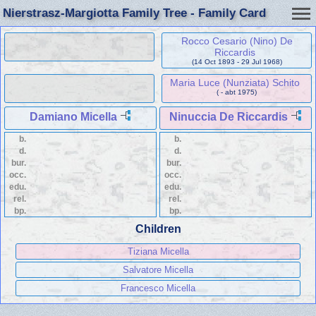
Nierstrasz-Margiotta Family Tree - Family Card
Rocco Cesario (Nino) De
Riccardis
(14 Oct 1893 - 29 Jul 1968)
Maria Luce (Nunziata) Schito
( - abt 1975)
Damiano Micella
Ninuccia De Riccardis
b.
b.
d.
d.
bur.
bur.
occ.
occ.
edu.
edu.
rel.
rel.
bp.
bp.
Children
Tiziana Micella
Salvatore Micella
Francesco Micella